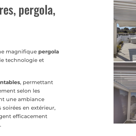
res, pergola,
une magnifique
pergola
ie technologie et
entables
, permettant
lement selon les
nt une ambiance
 soirées en extérieur,
ègent efficacement
.