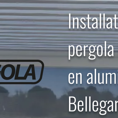
Installa
pergola
en alum
Bellega