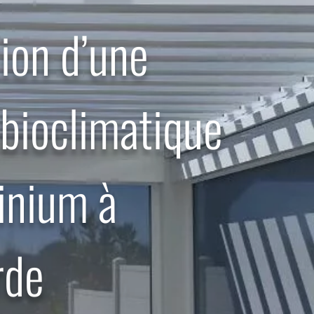
tion d’une
 bioclimatique
inium à
rde