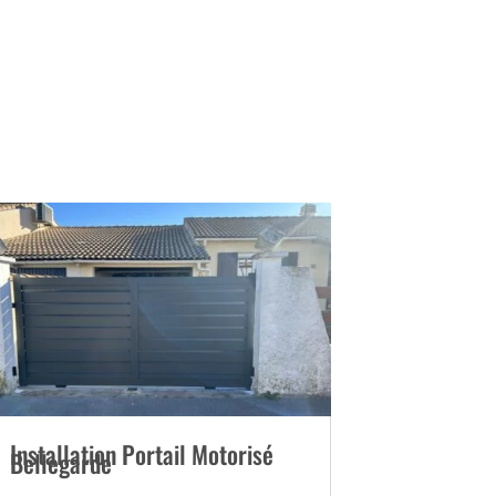
Installation Portail Motorisé
Bellegarde