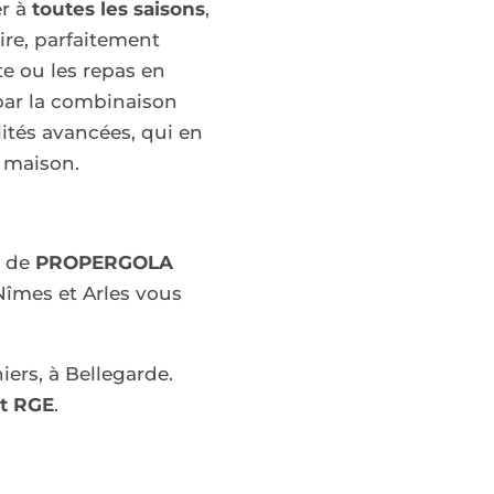
er à
toutes les saisons
,
ire, parfaitement
e ou les repas en
 par la combinaison
ités avancées, qui en
r maison.
e de
PROPERGOLA
Nîmes et Arles vous
iers, à Bellegarde.
at RGE
.