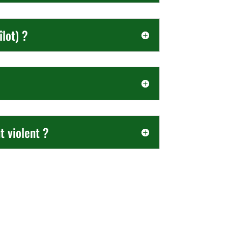
îlot) ?
t violent ?